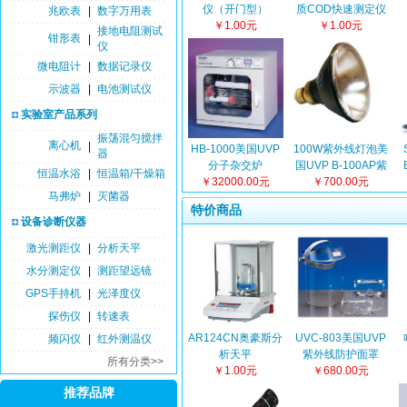
仪（开门型）
质COD快速测定仪
兆欧表
|
数字万用表
￥1.00元
￥1.00元
接地电阻测试
钳形表
|
仪
微电阻计
|
数据记录仪
示波器
|
电池测试仪
实验室产品系列
振荡混匀搅拌
离心机
|
HB-1000美国UVP
100W紫外线灯泡美
器
分子杂交炉
国UVP B-100AP紫
恒温水浴
|
恒温箱/干燥箱
￥32000.00元
￥700.00元
外灯泡
马弗炉
|
灭菌器
特价商品
设备诊断仪器
激光测距仪
|
分析天平
水分测定仪
|
测距望远镜
GPS手持机
|
光泽度仪
探伤仪
|
转速表
AR124CN奥豪斯分
UVC-803美国UVP
频闪仪
|
红外测温仪
析天平
紫外线防护面罩
所有分类>>
￥1.00元
￥680.00元
推荐品牌