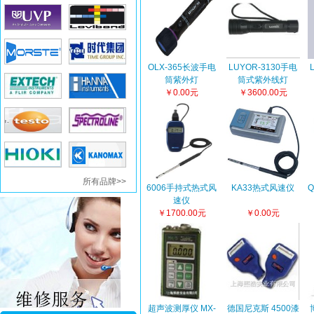
OLX-365长波手电
LUYOR-3130手电
筒紫外灯
筒式紫外线灯
￥0.00元
￥3600.00元
所有品牌>>
6006手持式热式风
KA33热式风速仪
Q
速仪
￥1700.00元
￥0.00元
超声波测厚仪 MX-
德国尼克斯 4500漆