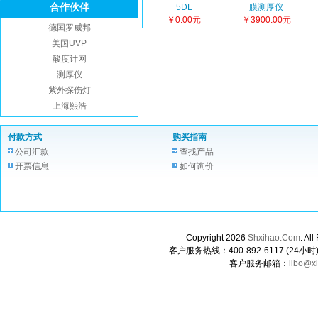
合作伙伴
5DL
膜测厚仪
￥0.00元
￥3900.00元
德国罗威邦
美国UVP
酸度计网
测厚仪
紫外探伤灯
上海熙浩
付款方式
购买指南
公司汇款
查找产品
开票信息
如何询价
Copyright 2026
Shxihao.Com
. A
客户服务热线：400-892-6117 (24小时) 0
客户服务邮箱：
libo@x