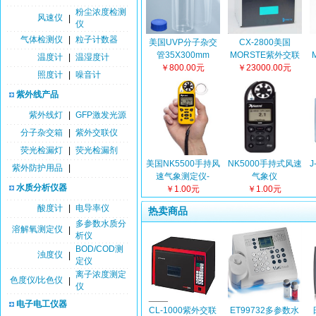
粉尘浓度检测
风速仪
|
仪
气体检测仪
|
粒子计数器
美国UVP分子杂交
CX-2800美国
管35X300mm
MORSTE紫外交联
温度计
|
温湿度计
￥800.00元
￥23000.00元
仪
照度计
|
噪音计
紫外线产品
紫外线灯
|
GFP激发光源
分子杂交箱
|
紫外交联仪
荧光检漏灯
|
荧光检漏剂
美国NK5500手持风
NK5000手持式风速
J
紫外防护用品
|
速气象测定仪-
气象仪
水质分析仪器
NK4500升级版
￥1.00元
￥1.00元
酸度计
|
电导率仪
热卖商品
多参数水质分
溶解氧测定仪
|
析仪
BOD/COD测
浊度仪
|
定仪
离子浓度测定
色度仪/比色仪
|
仪
电子电工仪器
CL-1000紫外交联
ET99732多参数水