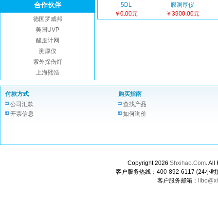
合作伙伴
5DL
膜测厚仪
￥0.00元
￥3900.00元
德国罗威邦
美国UVP
酸度计网
测厚仪
紫外探伤灯
上海熙浩
付款方式
购买指南
公司汇款
查找产品
开票信息
如何询价
Copyright 2026
Shxihao.Com
. A
客户服务热线：400-892-6117 (24小时) 0
客户服务邮箱：
libo@x