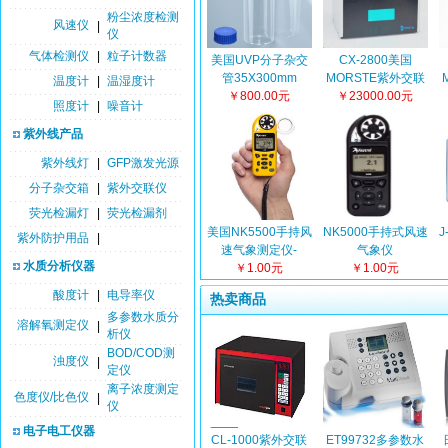
粉尘浓度检测
风速仪
|
仪
气体检测仪
|
粒子计数器
美国UVP分子杂交
CX-2800美国
管35X300mm
MORSTE紫外交联
温度计
|
温湿度计
￥800.00元
￥23000.00元
仪
照度计
|
噪音计
紫外线产品
紫外线灯
|
GFP激发光源
分子杂交箱
|
紫外交联仪
荧光检漏灯
|
荧光检漏剂
美国NK5500手持风
NK5000手持式风速
J
紫外防护用品
|
速气象测定仪-
气象仪
水质分析仪器
NK4500升级版
￥1.00元
￥1.00元
酸度计
|
电导率仪
热卖商品
多参数水质分
溶解氧测定仪
|
析仪
BOD/COD测
浊度仪
|
定仪
离子浓度测定
色度仪/比色仪
|
仪
电子电工仪器
CL-1000紫外交联
ET99732多参数水