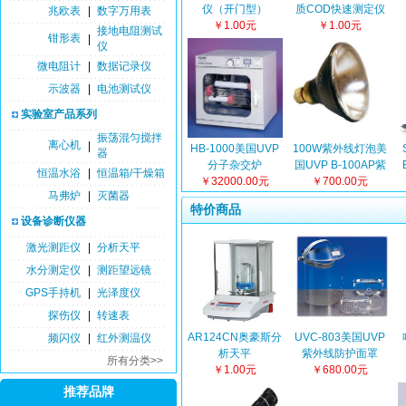
仪（开门型）
质COD快速测定仪
兆欧表
|
数字万用表
￥1.00元
￥1.00元
接地电阻测试
钳形表
|
仪
微电阻计
|
数据记录仪
示波器
|
电池测试仪
实验室产品系列
振荡混匀搅拌
离心机
|
HB-1000美国UVP
100W紫外线灯泡美
器
分子杂交炉
国UVP B-100AP紫
恒温水浴
|
恒温箱/干燥箱
￥32000.00元
￥700.00元
外灯泡
马弗炉
|
灭菌器
特价商品
设备诊断仪器
激光测距仪
|
分析天平
水分测定仪
|
测距望远镜
GPS手持机
|
光泽度仪
探伤仪
|
转速表
AR124CN奥豪斯分
UVC-803美国UVP
频闪仪
|
红外测温仪
析天平
紫外线防护面罩
所有分类>>
￥1.00元
￥680.00元
推荐品牌