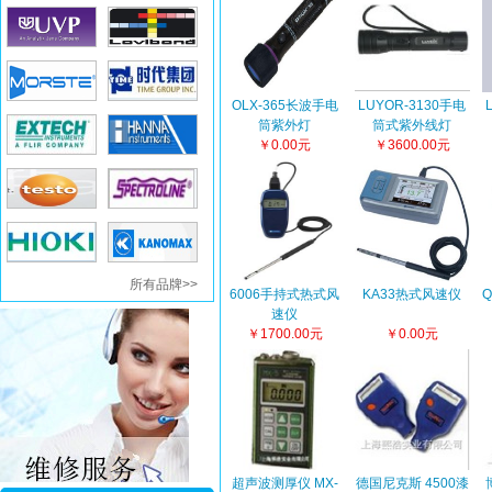
OLX-365长波手电
LUYOR-3130手电
筒紫外灯
筒式紫外线灯
￥0.00元
￥3600.00元
所有品牌>>
6006手持式热式风
KA33热式风速仪
Q
速仪
￥1700.00元
￥0.00元
超声波测厚仪 MX-
德国尼克斯 4500漆