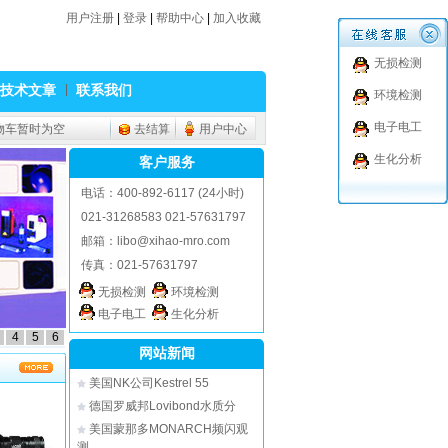
用户注册
|
登录
|
帮助中心
|
加入收藏
无损检测
技术文章
联系我们
环境检测
电子电工
物车暂时为空
去结算
用户中心
生化分析
客户服务
电话：400-892-6117 (24小时)
021-31268583 021-57631797
邮箱：
libo@xihao-mro.com
传真：021-57631797
无损检测
环境检测
电子电工
生化分析
4
5
6
网站新闻
美国NK公司Kestrel 55
德国罗威邦Lovibond水质分
美国蒙那多MONARCH频闪观
测