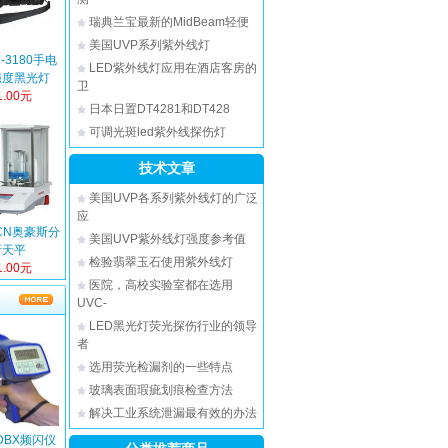
瑞典兰宝最新的MidBeam轻便
美国UVP系列紫外线灯
-3180手电
LED紫外线灯应用在酒店客房的
强度黑光灯
卫
.00元
日本日置DT4281和DT428
可调光斑led紫外线探伤灯
技术文章
美国UVP各系列紫外线灯的广泛
应
4CN奥豪斯分
美国UVP紫外线灯强度参考值
析天平
检验翡翠玉石使用紫外线灯
.00元
医院，高校实验室都在选用
UVC-
LED黑光灯荧光探伤行业的领导
者
选用荧光检漏剂的一些特点
玻璃表面瑕疵划痕检查方法
解决工业系统泄漏最有效的办法
DBX频闪仪