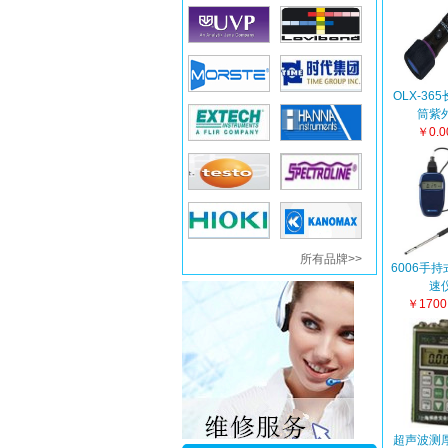
OLX-36
筒紫
￥0.
所有品牌>>
6006手
速
￥1700
超声波测厚