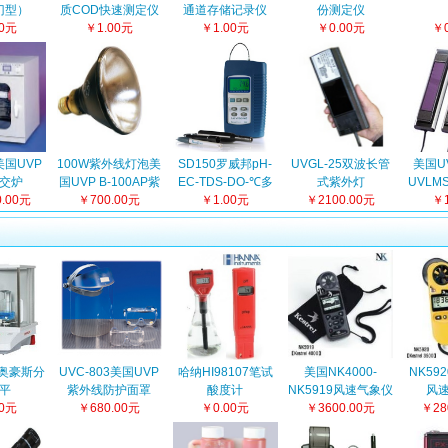
门型）
质COD快速测定仪
通道存储记录仪
份测定仪
00元
￥1.00元
￥1.00元
￥0.00元
￥0
0美国UVP
100W紫外线灯泡美
SD150罗威邦pH-
UVGL-25双波长管
美国U
交炉
国UVP B-100AP紫
EC-TDS-DO-℃多
式紫外灯
UVLM
0.00元
￥700.00元
外灯泡
参数测定仪
￥1.00元
￥2100.00元
紫
￥1
N奥豪斯分
UVC-803美国UVP
哈纳HI98107笔试
美国NK4000-
NK592
平
紫外线防护面罩
酸度计
NK5919风速气象仪
风
00元
￥680.00元
￥0.00元
￥3600.00元
￥28