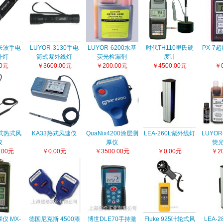
5长波手电
LUYOR-3130手电
LUYOR-6200水基
时代TH110里氏硬
PX-7
外灯
筒式紫外线灯
荧光检漏剂
度计
00元
￥3600.00元
￥200.00元
￥4500.00元
￥0
持式热式风
KA33热式风速仪
QuaNix4200涂层测
LEA-260L紫外线灯
LUYOR
仪
厚仪
荧
.00元
￥0.00元
￥3500.00元
￥0.00元
￥20
仪 MX-
德国尼克斯 4500漆
博世DLE70手持激
Fluke 925叶轮式风
LEA-