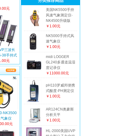
分类推荐商品
.00元
美国NK5500手持
风速气象测定仪-
NK4500升级版
￥1.00元
NK5000手持式风
速气象仪
￥1.00元
VP三波长
S-38手持式
midi LOGGER
外线灯
.00元
GL240多通道温湿
度记录仪
￥11000.00元
pH110罗威邦便携
式酸度-PH测定仪
￥1.00元
AR124CN奥豪斯
0-NK3500
分析天平
速气象仪
￥1.00元
00.00元
HL-2000美国UVP