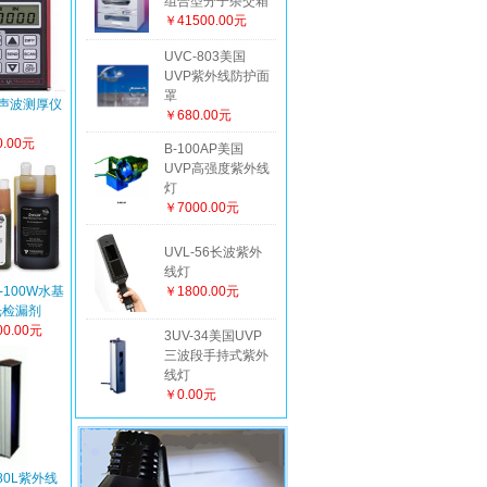
组合型分子杂交箱
￥41500.00元
UVC-803美国
UVP紫外线防护面
罩
超声波测厚仪
￥680.00元
.00元
B-100AP美国
UVP高强度紫外线
灯
￥7000.00元
UVL-56长波紫外
线灯
-100W水基
￥1800.00元
光检漏剂
0.00元
3UV-34美国UVP
三波段手持式紫外
线灯
￥0.00元
280L紫外线