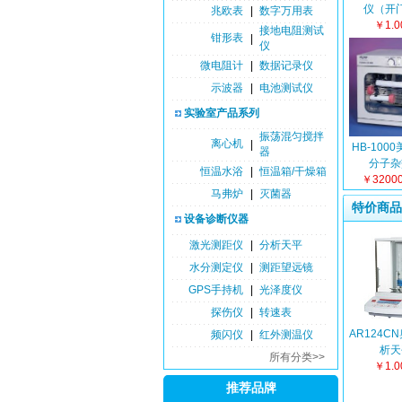
仪（开
兆欧表
|
数字万用表
￥1.
接地电阻测试
钳形表
|
仪
微电阻计
|
数据记录仪
示波器
|
电池测试仪
实验室产品系列
振荡混匀搅拌
离心机
|
HB-100
器
分子杂
恒温水浴
|
恒温箱/干燥箱
￥3200
马弗炉
|
灭菌器
特价商品
设备诊断仪器
激光测距仪
|
分析天平
水分测定仪
|
测距望远镜
GPS手持机
|
光泽度仪
探伤仪
|
转速表
AR124C
频闪仪
|
红外测温仪
析天
所有分类>>
￥1.
推荐品牌