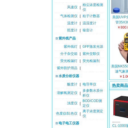
粉尘浓度检测
风速仪
|
仪
气体检测仪
|
粒子计数器
美国UVP
管35X3
温度计
|
温湿度计
￥800
照度计
|
噪音计
紫外线产品
紫外线灯
|
GFP激发光源
分子杂交箱
|
紫外交联仪
荧光检漏灯
|
荧光检漏剂
美国NK55
紫外防护用品
|
速气象测
水质分析仪器
NK450
￥1.
酸度计
|
电导率仪
热卖商品
多参数水质分
溶解氧测定仪
|
析仪
BOD/COD测
浊度仪
|
定仪
离子浓度测定
色度仪/比色仪
|
仪
电子电工仪器
CL-100