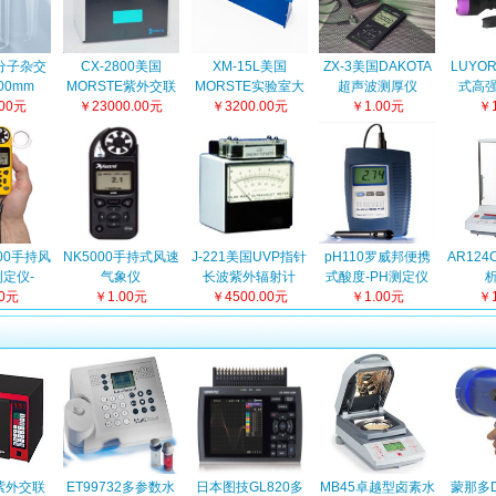
分子杂交
CX-2800美国
XM-15L美国
ZX-3美国DAKOTA
LUYOR
00mm
MORSTE紫外交联
MORSTE实验室大
超声波测厚仪
式高
.00元
￥23000.00元
仪
功率紫外线灯
￥3200.00元
￥1.00元
￥1
00手持风
NK5000手持式风速
J-221美国UVP指针
pH110罗威邦便携
AR12
定仪-
气象仪
长波紫外辐射计
式酸度-PH测定仪
0升级版
00元
￥1.00元
￥4500.00元
￥1.00元
￥1
0紫外交联
ET99732多参数水
日本图技GL820多
MB45卓越型卤素水
蒙那多