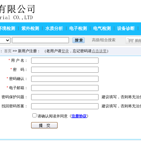
环境检测
紫外检测
水质分析
电子检测
电气检测
设备诊断
高级/组合搜索
购
：
首页
>> 新用户注册： （老用户请
登录
，忘记密码请
点击这里
）
*
用 户 名：
*
密 码：
*
密码确认：
*
电子邮箱：
密码保护问题：
建议填写，否则将无法
找回密码答案：
建议填写，否则将无法
请确认阅读并同意《
注册协议
》