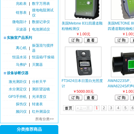
兆欧表
|
数字万用表
接地电阻测试
钳形表
|
仪
微电阻计
|
数据记录仪
美国Metone 831四通道颗
美国METONE 
粒物检测仪
四通道颗粒物检
示波器
|
电池测试仪
￥1.00元
￥1.00
实验室产品系列
振荡混匀搅拌
离心机
|
器
恒温水浴
|
恒温箱/干燥箱
马弗炉
|
灭菌器
设备诊断仪器
FT3424日本日置白光照度
AWA6223S/F、
激光测距仪
|
分析天平
计
AWA6224S/F
水分测定仪
|
测距望远镜
￥5000.00元
￥1.00
GPS手持机
|
光泽度仪
探伤仪
|
转速表
1
2
3
4
5
6
频闪仪
|
红外测温仪
所有分类>>
分类推荐商品