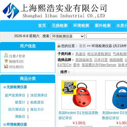
首页
无损检测
环境检测
紫外检测
水质
2026-8-8 星期六
搜索
用户信息
您的位置：
首页
>> 环境检测仪器 (共218件
子类列表：
风速仪
粉尘浓度检测仪
气体检测
注册
/
登录
选择品牌：
美国福禄克
日本日置
德国德图
购物车(0)
EXTECH
爱华
美国费尔升FilterSense
加拿
对比框(0)
排序：
商品分类
无损检测仪器
超声波测厚仪
|
涂层测厚仪
硬度计
|
粗糙度仪
扭力测试仪
|
推拉力计
美国Kestrel D1无线温度数
美国kestrel 
测振仪
|
据记录仪
数据记录仪
￥1.00元
￥1.00
环境检测仪器