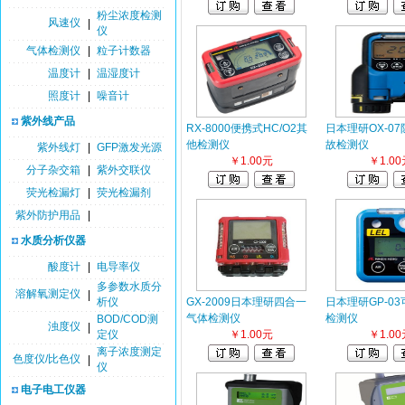
粉尘浓度检测
风速仪
|
仪
气体检测仪
|
粒子计数器
温度计
|
温湿度计
照度计
|
噪音计
紫外线产品
RX-8000便携式HC/O2其
日本理研OX-0
他检测仪
故检测仪
紫外线灯
|
GFP激发光源
￥1.00元
￥1.00
分子杂交箱
|
紫外交联仪
荧光检漏灯
|
荧光检漏剂
紫外防护用品
|
水质分析仪器
酸度计
|
电导率仪
多参数水质分
溶解氧测定仪
|
析仪
GX-2009日本理研四合一
日本理研GP-0
气体检测仪
检测仪
BOD/COD测
浊度仪
|
定仪
￥1.00元
￥1.00
离子浓度测定
色度仪/比色仪
|
仪
电子电工仪器