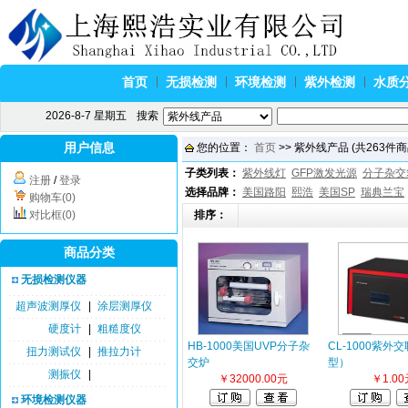
首页
无损检测
环境检测
紫外检测
水质
2026-8-7 星期五
搜索
用户信息
您的位置：
首页
>> 紫外线产品 (共263件商
子类列表：
紫外线灯
GFP激发光源
分子杂交
注册
/
登录
选择品牌：
美国路阳
熙浩
美国SP
瑞典兰宝
购物车(0)
对比框(0)
排序：
商品分类
无损检测仪器
超声波测厚仪
|
涂层测厚仪
硬度计
|
粗糙度仪
HB-1000美国UVP分子杂
CL-1000紫外
扭力测试仪
|
推拉力计
交炉
型）
测振仪
|
￥32000.00元
￥1.00
环境检测仪器