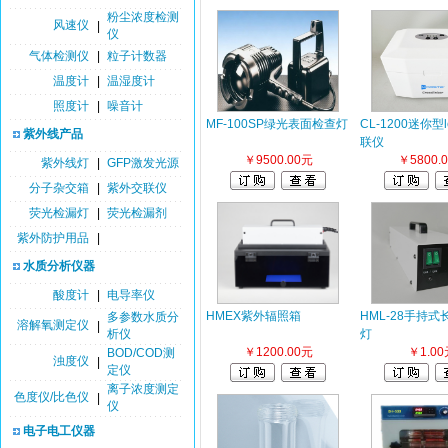
粉尘浓度检测
风速仪
|
仪
气体检测仪
|
粒子计数器
温度计
|
温湿度计
照度计
|
噪音计
MF-100SP绿光表面检查灯
CL-1200迷你型
紫外线产品
联仪
￥9500.00元
￥5800.
紫外线灯
|
GFP激发光源
分子杂交箱
|
紫外交联仪
荧光检漏灯
|
荧光检漏剂
紫外防护用品
|
水质分析仪器
酸度计
|
电导率仪
HMEX紫外辐照箱
HML-28手持
多参数水质分
溶解氧测定仪
|
析仪
灯
￥1200.00元
￥1.00
BOD/COD测
浊度仪
|
定仪
离子浓度测定
色度仪/比色仪
|
仪
电子电工仪器