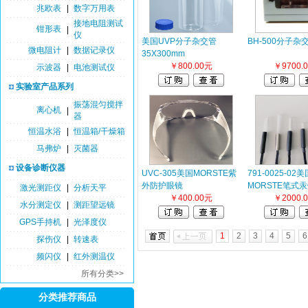
兆欧表
|
数字万用表
接地电阻测试
钳形表
|
仪
美国UVP分子杂交管
BH-500分子杂
微电阻计
|
数据记录仪
35X300mm
￥800.00元
￥9700.
示波器
|
电池测试仪
实验室产品系列
振荡混匀搅拌
离心机
|
器
恒温水浴
|
恒温箱/干燥箱
马弗炉
|
灭菌器
设备诊断仪器
UVC-305美国MORSTE紫
791-0025-02美
外防护眼镜
MORSTE笔式
激光测距仪
|
分析天平
￥400.00元
￥2000.
水分测定仪
|
测距望远镜
GPS手持机
|
光泽度仪
1
2
3
4
5
6
探伤仪
|
转速表
频闪仪
|
红外测温仪
所有分类>>
分类推荐商品