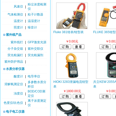
粉尘浓度检测
风速仪
|
仪
气体检测仪
|
粒子计数器
温度计
|
温湿度计
照度计
|
噪音计
Fluke 381钳表/钳型表
FLUKE 365钳
紫外线产品
￥0.00元
￥0.00
紫外线灯
|
GFP激发光源
分子杂交箱
|
紫外交联仪
荧光检漏灯
|
荧光检漏剂
紫外防护用品
|
水质分析仪器
酸度计
|
电导率仪
HIOKI 3283泄漏电流钳型
共立KEW 205
多参数水质分
溶解氧测定仪
|
析仪
表
表
￥1800.00元
￥0.00
BOD/COD测
浊度仪
|
定仪
离子浓度测定
色度仪/比色仪
|
仪
电子电工仪器