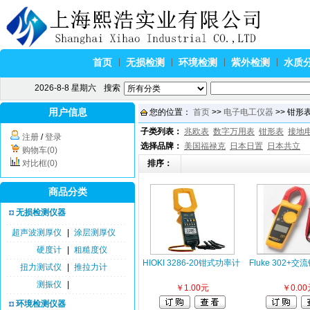
首页
无损检测
环境检测
紫外检测
水质
2026-8-8 星期六
搜索
用户信息
您的位置：
首页
>>
电子电工仪器
>> 钳形表
子类列表：
兆欧表
数字万用表
钳形表
接地
注册
/
登录
选择品牌：
美国福禄克
日本日置
日本共立
购物车(0)
对比框(0)
排序：
商品分类
无损检测仪器
超声波测厚仪
|
涂层测厚仪
硬度计
|
粗糙度仪
HIOKI 3286-20钳式功率计
Fluke 302+
扭力测试仪
|
推拉力计
测振仪
|
￥1.00元
￥0.00
环境检测仪器