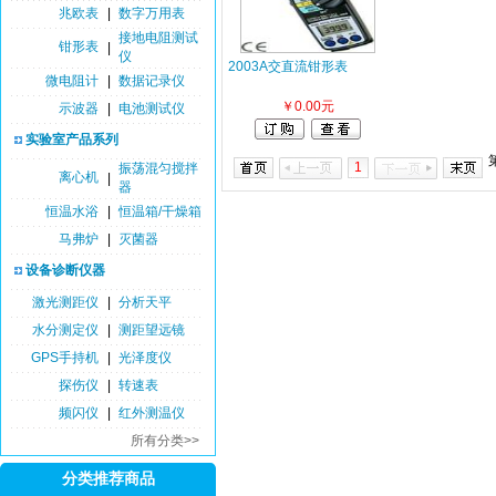
兆欧表
|
数字万用表
接地电阻测试
钳形表
|
仪
2003A交直流钳形表
微电阻计
|
数据记录仪
￥0.00元
示波器
|
电池测试仪
实验室产品系列
1
振荡混匀搅拌
离心机
|
器
恒温水浴
|
恒温箱/干燥箱
马弗炉
|
灭菌器
设备诊断仪器
激光测距仪
|
分析天平
水分测定仪
|
测距望远镜
GPS手持机
|
光泽度仪
探伤仪
|
转速表
频闪仪
|
红外测温仪
所有分类>>
分类推荐商品