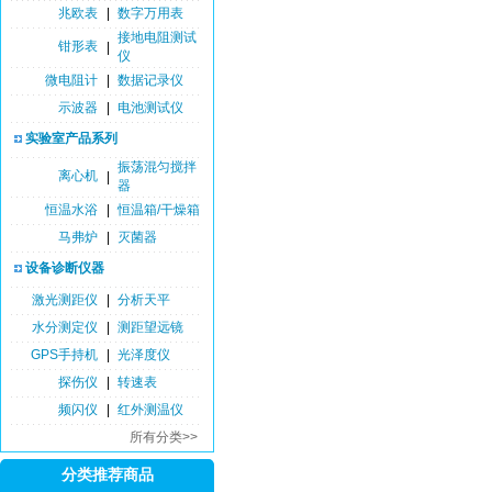
兆欧表
|
数字万用表
接地电阻测试
钳形表
|
仪
微电阻计
|
数据记录仪
示波器
|
电池测试仪
实验室产品系列
振荡混匀搅拌
离心机
|
器
恒温水浴
|
恒温箱/干燥箱
马弗炉
|
灭菌器
设备诊断仪器
激光测距仪
|
分析天平
水分测定仪
|
测距望远镜
GPS手持机
|
光泽度仪
探伤仪
|
转速表
频闪仪
|
红外测温仪
所有分类>>
分类推荐商品