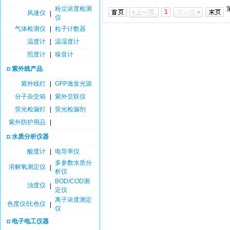
粉尘浓度检测
1
风速仪
|
仪
气体检测仪
|
粒子计数器
温度计
|
温湿度计
照度计
|
噪音计
紫外线产品
紫外线灯
|
GFP激发光源
分子杂交箱
|
紫外交联仪
荧光检漏灯
|
荧光检漏剂
紫外防护用品
|
水质分析仪器
酸度计
|
电导率仪
多参数水质分
溶解氧测定仪
|
析仪
BOD/COD测
浊度仪
|
定仪
离子浓度测定
色度仪/比色仪
|
仪
电子电工仪器