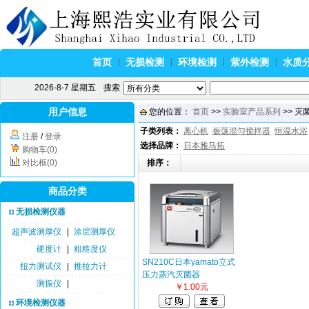
首页
无损检测
环境检测
紫外检测
水质
2026-8-7 星期五
搜索
用户信息
您的位置：
首页
>>
实验室产品系列
>> 灭
子类列表：
离心机
振荡混匀搅拌器
恒温水浴
注册
/
登录
选择品牌：
日本雅马拓
购物车(0)
对比框(0)
排序：
商品分类
无损检测仪器
超声波测厚仪
|
涂层测厚仪
硬度计
|
粗糙度仪
SN210C日本yamato立式
扭力测试仪
|
推拉力计
压力蒸汽灭菌器
测振仪
|
￥1.00元
环境检测仪器