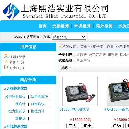
首页
无损检测
环境检测
紫外检测
水质
2026-8-9 星期日
搜索
用户信息
您的位置：
首页
>>
电子电工仪器
>> 电池测
子类列表：
兆欧表
数字万用表
钳形表
接地
注册
/
登录
选择品牌：
日本日置
购物车(0)
对比框(0)
排序：
商品分类
无损检测仪器
超声波测厚仪
|
涂层测厚仪
硬度计
|
粗糙度仪
BT3554电池测试仪
HIOKI 3544
扭力测试仪
|
推拉力计
测振仪
|
￥13000.00元
￥13000.
环境检测仪器