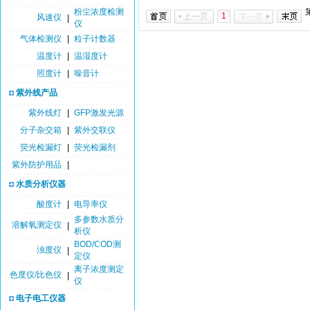
粉尘浓度检测
1
风速仪
|
仪
气体检测仪
|
粒子计数器
温度计
|
温湿度计
照度计
|
噪音计
紫外线产品
紫外线灯
|
GFP激发光源
分子杂交箱
|
紫外交联仪
荧光检漏灯
|
荧光检漏剂
紫外防护用品
|
水质分析仪器
酸度计
|
电导率仪
多参数水质分
溶解氧测定仪
|
析仪
BOD/COD测
浊度仪
|
定仪
离子浓度测定
色度仪/比色仪
|
仪
电子电工仪器