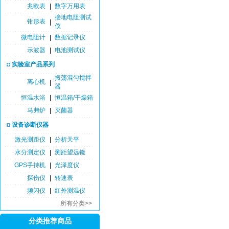
兆欧表
|
数字万用表
接地电阻测试
钳形表
|
仪
微电阻计
|
数据记录仪
示波器
|
电池测试仪
实验室产品系列
振荡混匀搅拌
离心机
|
器
恒温水浴
|
恒温箱/干燥箱
马弗炉
|
灭菌器
设备诊断仪器
激光测距仪
|
分析天平
水分测定仪
|
测距望远镜
GPS手持机
|
光泽度仪
探伤仪
|
转速表
频闪仪
|
红外测温仪
所有分类>>
分类推荐商品