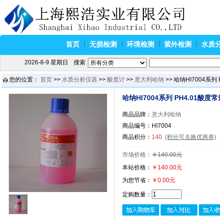
首页
无损检测
环境检测
紫外检测
水质
2026-8-9 星期日
搜索
您的位置：
首页
>>
水质分析仪器
>>
酸度计
>>
意大利哈纳
>> 哈纳HI7004系
哈纳HI7004系列 PH4.01酸
商品品牌：
意大利哈纳
商品编号：HI7004
商品积分：
140
(积分可兑换优惠券)
市场价格：
￥140.00元
本站价格：
￥140.00元
为您节省：
￥0.00元
定购数量：