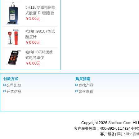
pH110罗威邦便携
式酸度-PH测定仪
￥1.00元
哈纳HI98107笔试
酸度计
￥0.00元
哈纳HI8733便携
式电导率仪
￥0.00元
付款方式
购买指南
公司汇款
查找产品
开票信息
如何询价
Copyright 2026
Shxihao.Com
. A
客户服务热线：400-892-6117 (24小时) 0
客户服务邮箱：
libo@x