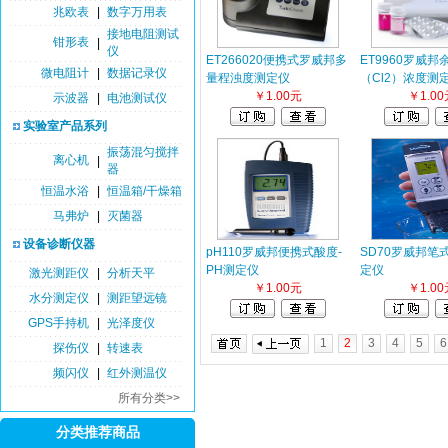
兆欧表
|
数字万用表
接地电阻测试
钳形表
|
仪
ET266020便携式罗威邦多
ET9960罗威邦
微电阻计
|
数据记录仪
量程浊度测定仪
（Cl2）浓度测
￥1.00元
￥1.00
示波器
|
电池测试仪
实验室产品系列
振荡混匀搅拌
离心机
|
器
恒温水浴
|
恒温箱/干燥箱
马弗炉
|
灭菌器
设备诊断仪器
pH110罗威邦便携式酸度-
SD70罗威邦笔
PH测定仪
定仪
激光测距仪
|
分析天平
￥1.00元
￥1.00
水分测定仪
|
测距望远镜
GPS手持机
|
光泽度仪
1
2
3
4
5
6
探伤仪
|
转速表
频闪仪
|
红外测温仪
所有分类>>
分类推荐商品