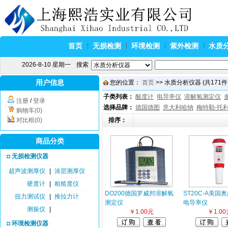
首页
无损检测
环境检测
紫外检测
水质
2026-8-10 星期一
搜索
用户信息
您的位置：
首页
>> 水质分析仪器 (共171件
子类列表：
酸度计
电导率仪
溶解氧测定仪
注册
/
登录
选择品牌：
德国德图
意大利哈纳
梅特勒-托
购物车(0)
对比框(0)
排序：
商品分类
无损检测仪器
超声波测厚仪
|
涂层测厚仪
硬度计
|
粗糙度仪
DO200德国罗威邦溶解氧
ST20C-A美国
扭力测试仪
|
推拉力计
测定仪
电导率仪
测振仪
|
￥1.00元
￥1.00
环境检测仪器