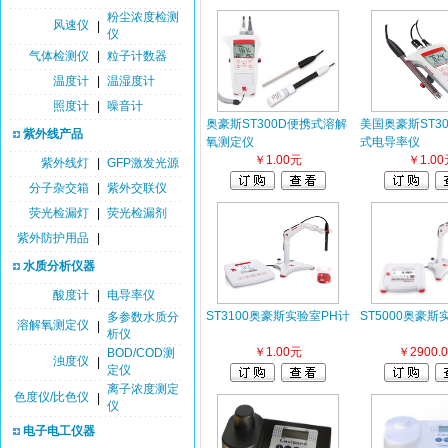
粉尘浓度检测
风速仪
|
仪
气体检测仪
|
粒子计数器
温度计
|
温湿度计
照度计
|
噪音计
奥豪斯ST300D便携式溶解
美国奥豪斯ST30
紫外线产品
氧测定仪
式电导率仪
￥1.00元
￥1.00
紫外线灯
|
GFP激发光源
分子杂交箱
|
紫外交联仪
荧光检漏灯
|
荧光检漏剂
紫外防护用品
|
水质分析仪器
酸度计
|
电导率仪
ST3100奥豪斯实验室PH计
ST5000奥豪斯
多参数水质分
溶解氧测定仪
|
析仪
￥1.00元
￥2900.
BOD/COD测
浊度仪
|
定仪
离子浓度测定
色度仪/比色仪
|
仪
电子电工仪器